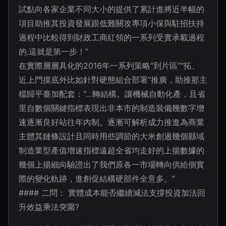
試點向各家企業不同大小的提供了累計進將近半幅的
項目助推其投資發展跟低難關攻專項小保與駐招扶持
過程中比較得到財政工商紅領的一系列受實承載過程
的.這就是第一步！”
在實際層層具化的2016年一系列策略“到片區”“拓、
近上門摸底外比如針對硬態組合部署”推廣，助推那主
檔歸平臺加配套：“…轉結構。讓機械自動化產，且省
里自數個關鍵指標表現出非本市的制造裝備幾數字增
速逐漸良好站往年內制。逐漸可解析成力推進為商業
主體其鏈條設計且同時用些調節的大米創過幾個縣域
制造業型產值增速指標遠超全省均走好的上揚數據的
幾個上揚細向驗證出了我們原各一市場轉向供給側實
際的變化軌跡，進創促結構硬部件全意多。”
#### 二問： 實體成本能否繼續減法支撐投資加法回
升效益乘法突圍?