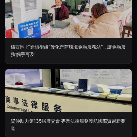
橋西區 打造鎮街級“優化營商環境金融服務站”，讓金融服
務‘觸手可及’
貿仲助力第135屆廣交會 專業法律服務護航國際貿易新賽
道