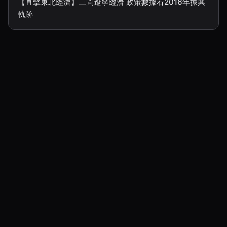
【直擊東北經濟】三問遼寧經濟 政策數據看2016年振興
軌跡