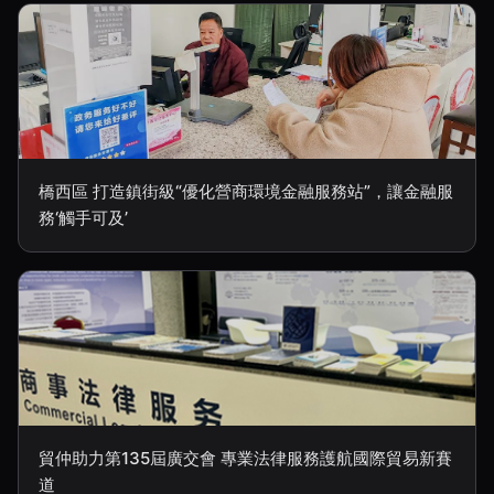
橋西區 打造鎮街級“優化營商環境金融服務站”，讓金融服
務‘觸手可及’
貿仲助力第135屆廣交會 專業法律服務護航國際貿易新賽
道