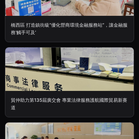
橋西區 打造鎮街級“優化營商環境金融服務站”，讓金融服
務‘觸手可及’
貿仲助力第135屆廣交會 專業法律服務護航國際貿易新賽
道