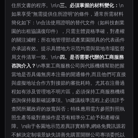
住所文書的程序。\n\n
三、必須掌握的材料變化：
\n
如果享受“無需提供住所證明”的條件，通常所需材料
簡化如下：\n合法使用證明的替代文件（如科技創業
園的出租協議復印件），只需主體資格準確，對產權
的關注減輕；所在地管理部或產業園開具的代表函件
亦承認有效。提示具體地方示范均需與當地市場監督
局文件清單一致。\n\n
四、是否需要代辦的工商服務
咨詢介入？
\n專業工商服務公司與代賬機構幫助把握
當地是否具備無房本注冊的開通條件,而且他們可直接
與虛擬地址合作方對接節約審批耗時。尤其在注冊過
程如有涉及管理地不明片區，必須保持工商服務機構
咨詢保持最新確認事項。\n建議核準流程上必須詳予
查閱所屬政府的放寬與否；特殊應用需方參照對照執
照生產等級對應操作是否有精準分工給予和產權保
障。\n由于各園地示范差異詳實精準,網絡免費訊源若
不解決定制場景缺失請善先購置開辦公司專項委托以