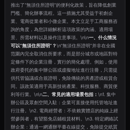
推出了“無須住所證明”的便利化政策，旨在降低創業
門檻、簡化辦事流程。這一措施尤其受益于初創企
業、電商從業者和小微企業。本文立足于工商服務咨
詢的角度，為您詳細解析這項政策的內涵、適用場
景、所需材料以及操作注意事項。\n\n
一、什么情況
可以“無須住所證明”？
\n“無須住所證明”并非在全國
范圍內完全取消住所要求，而是部分城市或地區對特
定條件下的企業注冊，實行的簡化處理。例如，使用
政府委托的集中辦公區或虛擬地址進行注冊，只需提
供托管協議或合規證明，免除傳統的房產證或租賃合
同。該政策適用于高新技術產業、科技服務、商貿便
利等行業。\n\n
二、常見的適用場景包括：
\n1. 集中
辦公區及眾創空間入駐：企業可直接使用托管地址進
行注冊。\n2. 電商經營者：不依賴實體店的純線上經
營參與者，有望豁免店鋪租賃材料。\n3. 特定網絡試
辦企業：通過一網通辦平臺在線提交，免除提交紙質